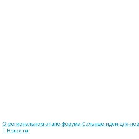
О-региональном-этапе-форума-Сильные-идеи-для-нов
Новости