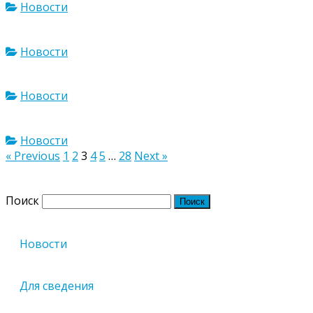
Новости
Новости
Новости
Новости
Навигация
« Previous
1
2
3
4
5
…
28
Next »
Версия сайта для слабовидящих
по
Поиск
записям
Новости
Для сведения