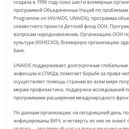
создала в 1996 году союз шести всемирных орган
программой Объединенных Наций по проблемам В
Programme on HIV/AIDS, UNAIDS), программа объе
совместного проекта Детский фонд ООН, Програ
вопросам народонаселения, Организацию ООН по
культуре (ЮНЕСКО), Всемирную организацию здр
банк.
UNAIDS поддерживает долгосрочные глобальные
инфекции и СПИДа; помогает борьбе за права чел
осуществляет помощь странам во всем мире пос
мерам профилактики, поддержки исследований п
программами расширения международного фрон
По данным организации, на сегодняшний день по
инфицированы ВИЧ, и четверть из них не знают о 
статуса — это первый шаг на пути к лечению и п