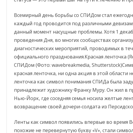
Всемирный день борьбы со СПИДом стал ежегодн
каждый год проводится под различными девиза
данный момент насущные проблемы. Хотя 1 декаб
проведения Дня, во многих сообществах организу
диагностических мероприятий, проводимых в тече
официального празднования.
Красная ленточка (R
СПИДом (Фото: wavebreakmedia, Shutterstock)Си
красная ленточка, ни одна акция в этой области не
ленточка как символ понимания СПИДа была задум
принадлежит художнику Франку Муру. Он жил в 
Нью-Йорк, где соседняя семья носила желтые лен
возвращение своей дочери-солдата из Персидско
Ленты как символ появились впервые во время В
похожие не перевернутую букву «V», стали симво