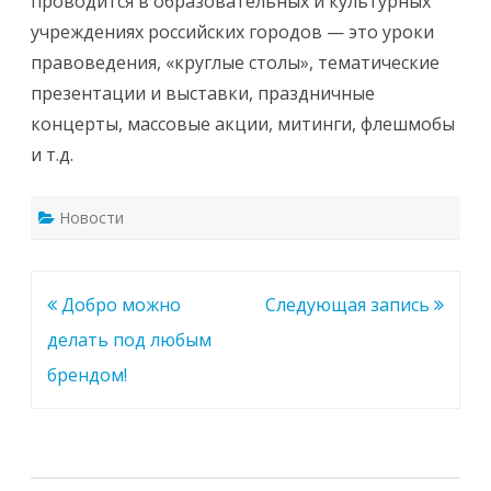
проводится в образовательных и культурных
учреждениях российских городов — это уроки
правоведения, «круглые столы», тематические
презентации и выставки, праздничные
концерты, массовые акции, митинги, флешмобы
и т.д.
Новости
Навигация
Добро можно
Следующая запись
по
делать под любым
записям
брендом!