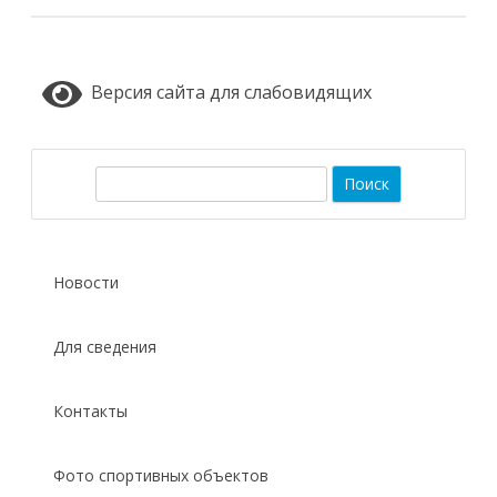
Версия сайта для слабовидящих
П
о
и
с
Новости
к
Для сведения
Контакты
Фото спортивных объектов