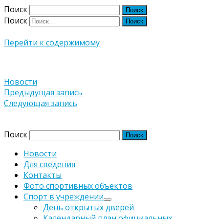
Поиск
Поиск
Перейти к содержимому
Новости
Навигация
Предыдущая запись
Следующая запись
по
Версия сайта для слабовидящих
записям
Поиск
Новости
Для сведения
Контакты
Фото спортивных объектов
Спорт в учреждении
День открытых дверей
Календарный план официальных