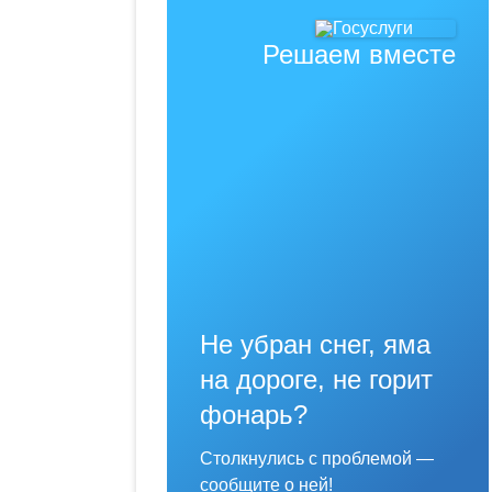
Решаем вместе
Не убран снег, яма
на дороге, не горит
фонарь?
Столкнулись с проблемой —
сообщите о ней!