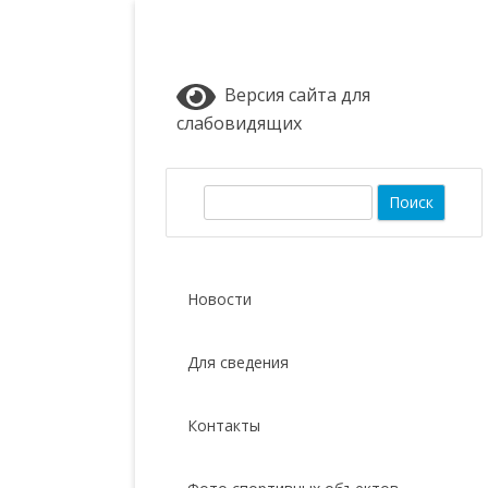
Версия сайта для
слабовидящих
П
о
и
с
Новости
к
Для сведения
Контакты