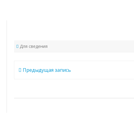
Перейти
к
содержимому
Для сведения
Навигация
Предыдущая запись
по
записям