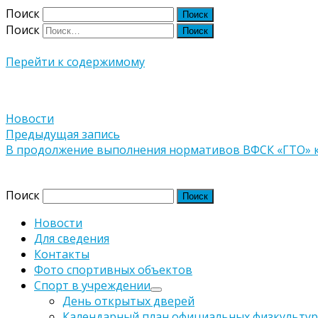
Поиск
Поиск
Перейти к содержимому
Новости
Навигация
Предыдущая запись
В продолжение выполнения нормативов ВФСК «ГТО» к с
по
Версия сайта для слабовидящих
записям
Поиск
Новости
Для сведения
Контакты
Фото спортивных объектов
Спорт в учреждении
День открытых дверей
Календарный план официальных физкультур