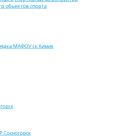
тр объектов спорта
рядка МАФОУ ск Химик
горск
 Сосногорск