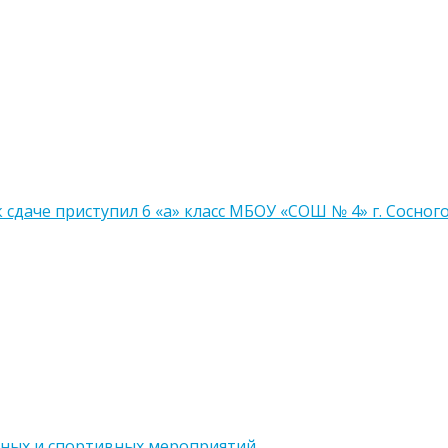
даче приступил 6 «а» класс МБОУ «СОШ № 4» г. Сосног
ных и спортивных мероприятий