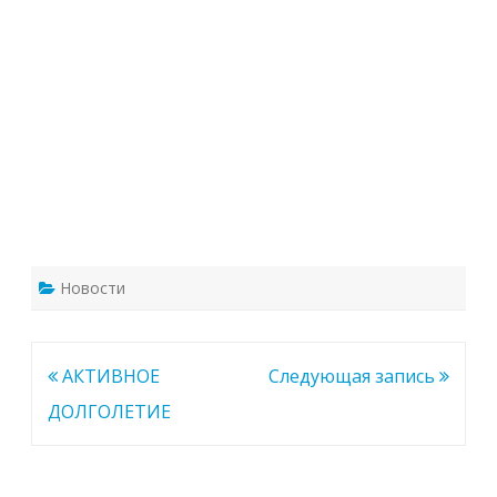
Перейти
к
содержимому
Новости
Навигация
АКТИВНОЕ
Следующая запись
по
ДОЛГОЛЕТИЕ
записям