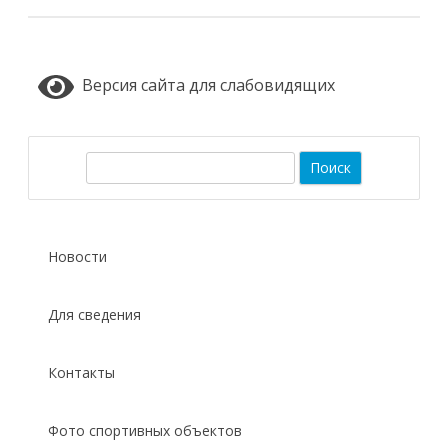
Версия сайта для слабовидящих
П
о
и
с
Новости
к
Для сведения
Контакты
Фото спортивных объектов