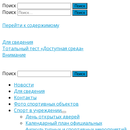
Поиск
Поиск
Перейти к содержимому
Для сведения
Навигация
Тотальный тест «Доступная среда»
Внимание
по
Версия сайта для слабовидящих
записям
Поиск
Новости
Для сведения
Контакты
Фото спортивных объектов
Спорт в учреждении
День открытых дверей
Календарный план официальных
физкультурных и спортивных мероприятий