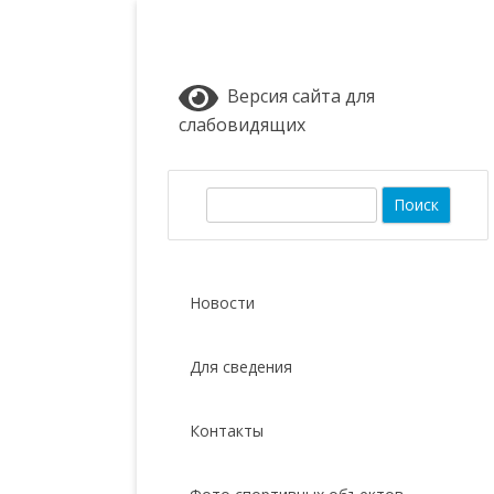
Версия сайта для
слабовидящих
П
о
и
с
Новости
к
Для сведения
Контакты