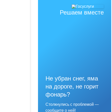
Решаем вместе
Не убран снег, яма
на дороге, не горит
фонарь?
Столкнулись с проблемой —
сообщите о ней!