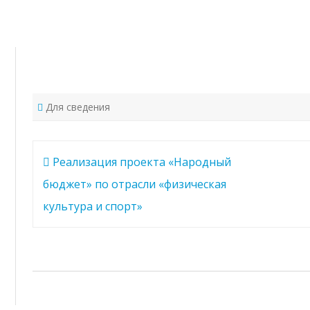
Перейти
к
содержимому
Для сведения
Навигация
Реализация проекта «Народный
по
бюджет» по отрасли «физическая
записям
культура и спорт»