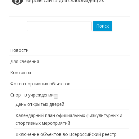
Версия сайта для слабовидящих
П
о
и
с
Новости
к
Для сведения
Контакты
Фото спортивных объектов
Спорт в учреждении
День открытых дверей
Календарный план официальных физкультурных и
спортивных мероприятий
Включение объектов во Всероссийский реестр